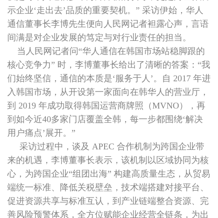
示企业‘走出去’品质的重要契机。” 采访伊始，华人
通信董事长李博先生便向人民网记者袒露心声，言语
间满是对企业发展的笃定与对行业责任的担当。
当人民网记者问“华人通信在韩国市场站稳脚跟的
核心竞争力” 时，李博董事长给出了清晰的答案：“我
们始终坚信，通信的本质是‘服务于人’。自 2017 年进
入韩国市场，从开设第一家面向在韩华人的营业厅，
到 2019 年成功取得韩国运营商牌照（MVNO），再
到如今近40多家门店覆盖全韩，每一步都围绕‘解决
用户痛点’展开。”
采访过程中，谈及 APEC 合作机制为跨国企业带
来的机遇，李博董事长表示，该机制以区域协同为核
心，为跨国企业“组团出海” 构建高质量生态，从贸易
端统一标准、降低关税壁垒，技术端搭建对接平台、
促进资源共享与标准互认，到产业链端整合资源、完
善风险预警体系，全方位赋能企业经营全链条，为出