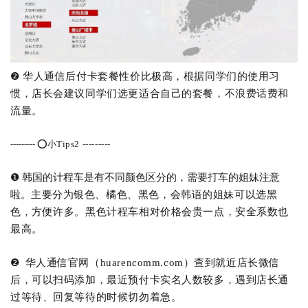
❷ 华人通信后付卡套餐性价比极高，根据同学们的使用习
惯，店长会建议同学们选更适合自己的套餐，不浪费话费和
流量。
---------
⭕️小Tips2
---------
❶ 韩国的计程车是有不同颜色区分的，需要打车的姐妹注意
啦。
主要分为银色、橘色、黑色，会韩语的姐妹可以选黑
色，方便许多。
黑色计程车相对价格会贵一点，安全系数也
最高。
❷
华人通信
官网（
huarencomm.com
）
查到
就近店长微信
后
，可以扫码添加，最近预付卡实名人数较多，
遇到
店长通
过
等待
、回复等待
的时候切勿着急
。