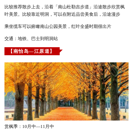
比较推荐散步上去，沿着「南山杜勒吉步道」沿途散步欣赏枫
叶美景。比较靠近明洞，可以在附近品尝美食后，沿途漫步
乘坐缆车可以俯瞰南山公园美景，红叶全盛时期很出片
交通：地铁、巴士到明洞站
【南怡岛—江原道】
赏枫季：10月中—11月中